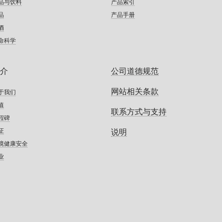
品与饮料
产品索引
品
产品手册
酒
命科学
介
公司道德规范
网站相关条款
于我们
值
联系方式与支持
程碑
证
说明
境健康安全
业