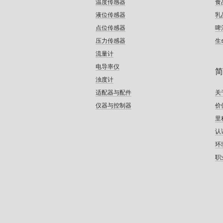
温度传感器
食
液位传感器
乳
点位传感器
啤
压力传感器
生
流量计
电导率仪
简
浊度计
适配器与配件
关
仪器与控制器
价
里
认
环
职